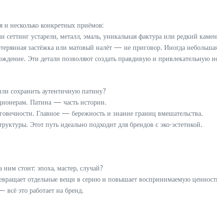
ия и несколько конкретных приёмов:
 сеттинг устарели, металл, эмаль, уникальная фактура или редкий каме
ерянная застёжка или матовый налёт — не приговор. Иногда небольшая
ждение. Эти детали позволяют создать правдивую и привлекательную и
 или сохранить аутентичную патину?
ционерам. Патина — часть истории.
говечности. Главное — бережность и знание границ вмешательства.
уктуры. Этот путь идеально подходит для брендов с эко-эстетикой.
ним стоит: эпоха, мастер, случай?
превращает отдельные вещи в серию и повышает воспринимаемую ценност
 всё это работает на бренд.