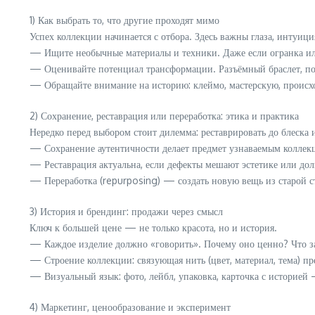
1) Как выбрать то, что другие проходят мимо
Успех коллекции начинается с отбора. Здесь важны глаза, интуиц
— Ищите необычные материалы и техники. Даже если огранка или
— Оценивайте потенциал трансформации. Разъёмный браслет, пот
— Обращайте внимание на историю: клеймо, мастерскую, происхо
2) Сохранение, реставрация или переработка: этика и практика
Нередко перед выбором стоит дилемма: реставрировать до блеска
— Сохранение аутентичности делает предмет узнаваемым коллек
— Реставрация актуальна, если дефекты мешают эстетике или дол
— Переработка (repurposing) — создать новую вещь из старой стр
3) История и брендинг: продажи через смысл
Ключ к большей цене — не только красота, но и история.
— Каждое изделие должно «говорить». Почему оно ценно? Что за 
— Строение коллекции: связующая нить (цвет, материал, тема) 
— Визуальный язык: фото, лейбл, упаковка, карточка с историей —
4) Маркетинг, ценообразование и эксперимент