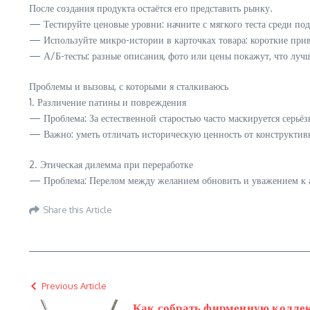
После создания продукта остаётся его представить рынку.
— Тестируйте ценовые уровни: начните с мягкого теста среди под
— Используйте микро-истории в карточках товара: короткие прив
— А/Б-тесты: разные описания, фото или цены покажут, что лучш
Проблемы и вызовы, с которыми я сталкиваюсь
1. Различение патины и повреждения
— Проблема: За естественной старостью часто маскируется серьё
— Важно: уметь отличать историческую ценность от конструктив
2. Этическая дилемма при переработке
— Проблема: Перелом между желанием обновить и уважением к а
Share this Article
Previous Article
Как собрать фирменную колле