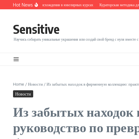
Перейти к содержанию
Hot News
Прозрачность происхождения в ювелирных курсах
Кураторская методика для у
Sensitive
Научись собирать уникальные украшения или создай свой бренд с нуля вместе с S
Home
/
Новости
/
Из забытых находок в фирменную коллекцию: практ
Новости
Из забытых находок
руководство по пре