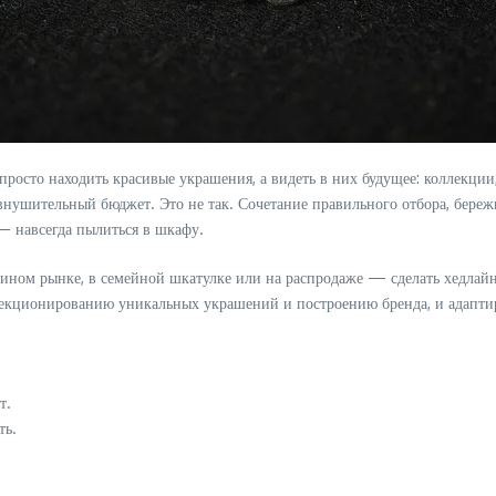
осто находить красивые украшения, а видеть в них будущее: коллекции,
внушительный бюджет. Это не так. Сочетание правильного отбора, бере
— навсегда пылиться в шкафу.
ином рынке, в семейной шкатулке или на распродаже — сделать хедлай
лекционированию уникальных украшений и построению бренда, и адаптир
т.
ть.