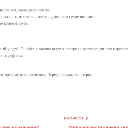
писчиков, затем расширяйте.
лекательные тексты чаще продают, чем сухие описания.
е конвертирует.
зный ущерб. Ошибка в оценке ведёт к неверной реставрации или нереали
ного дефекта.
вторскому произведению. Переделка может потерять
Next Article
кцию украшений:
Микропроисхождение укр