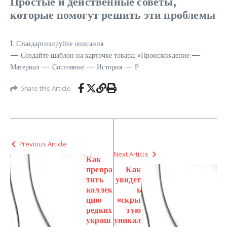
Простые и действенные советы,
которые помогут решить эти проблемы
1. Стандартизируйте описания
— Создайте шаблон на карточке товара: «Происхождение —
Материал — Состояние — История — Р
Share this Article
Previous Article
Next Article
Как
превра
Как
тить
увидет
коллек
ь
цию
«скры
редких
тую
украш
уникал