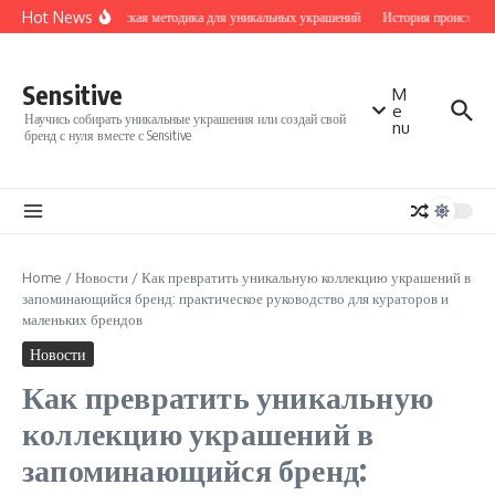
Перейти к содержанию
Hot News
Кураторская методика для уникальных украшений
История происхожд
Sensitive
M
e
Научись собирать уникальные украшения или создай свой
nu
бренд с нуля вместе с Sensitive
Home
/
Новости
/
Как превратить уникальную коллекцию украшений в
запоминающийся бренд: практическое руководство для кураторов и
маленьких брендов
Новости
Как превратить уникальную
коллекцию украшений в
запоминающийся бренд: