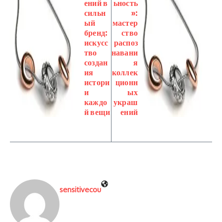
ений в
ьность
сильн
»:
ый
мастер
бренд:
ство
искусс
распоз
тво
навани
создан
я
ия
коллек
истори
ционн
и
ых
каждо
украш
й вещи
ений
sensitivecou